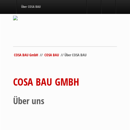
Über COSA BAU
REGISTER
LOGIN
Publish a registration form or anything you want to
Publish a login form or anything you want to
this position.
this position.
COSA BAU GmbH
//
COSA BAU
// Über COSA BAU
COSA BAU GMBH
Über uns