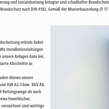
anierung und Instandsetzung betagter und schadhafter Brandschu
n Brandschutz nach DIN 4102, Gemäß der Musterbauordung (§ 1
bschottung mittels Kabel-
o Installationsleitungen
 unsere Anlagen dazu bei,
barte Abschnitte zu
äuden dienen unsere
 und ASR A2.3 bzw. BGV A8.
d Rettungswege als auch
etwa Feuerlöscher,
verzeichnet sind wichtige